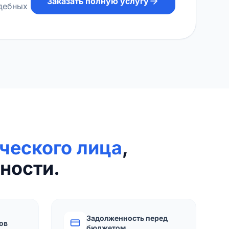
Заказать полную услугу
удебных
ческого лица
,
ности.
Задолженность перед
ов
бюджетом