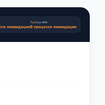
Статус МНС
ссе ликвидации
В процессе ликвидации