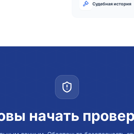
Судебная история
овы начать прове