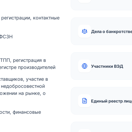
а регистрации, контактные
Дела о банкротств
 ФСЗН
лТПП, регистрация в
Участники ВЭД
егистре производителей
тавщиков, участие в
ы недобросовестной
ожении на рынке, о
Единый реестр лиц
ости, финансовые