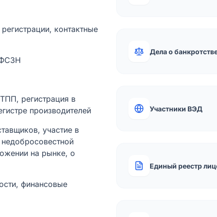
а регистрации, контактные
Дела о банкротств
 ФСЗН
лТПП, регистрация в
Участники ВЭД
егистре производителей
тавщиков, участие в
ы недобросовестной
ожении на рынке, о
Единый реестр лиц
ости, финансовые