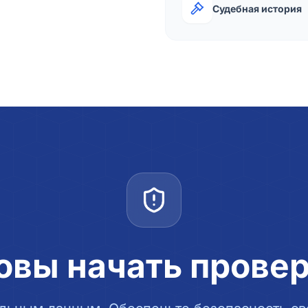
Судебная история
овы начать прове