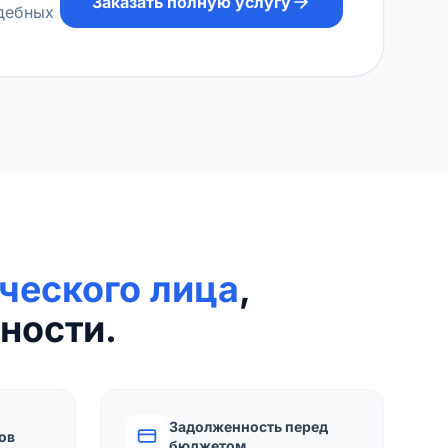
Заказать полную услугу
удебных
ческого лица
,
ности.
Задолженность перед
ов
бюджетом