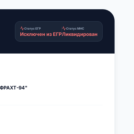
Статус ЕГР
Статус МНС
Исключен из ЕГР
Ликвидирован
РФРАХТ-94"