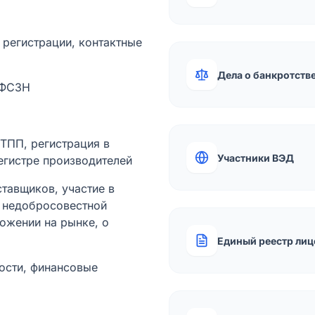
а регистрации, контактные
Дела о банкротств
 ФСЗН
лТПП, регистрация в
Участники ВЭД
егистре производителей
тавщиков, участие в
ы недобросовестной
ожении на рынке, о
Единый реестр лиц
ости, финансовые