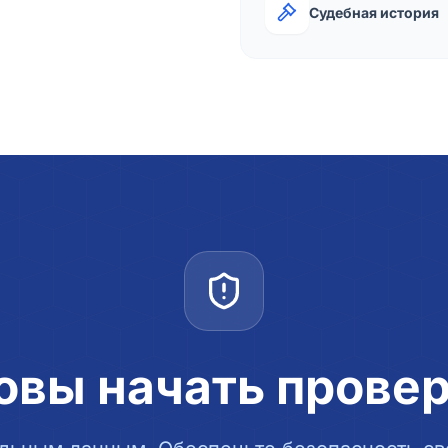
Судебная история
овы начать прове