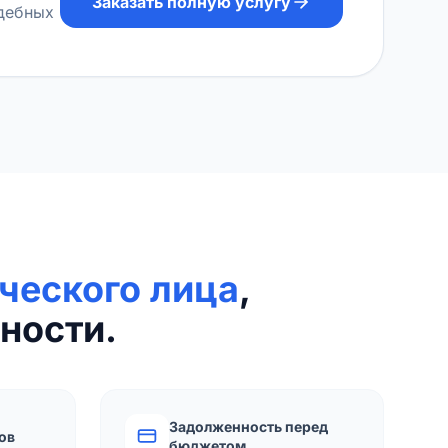
Заказать полную услугу
удебных
ческого лица
,
ности.
Задолженность перед
ов
бюджетом