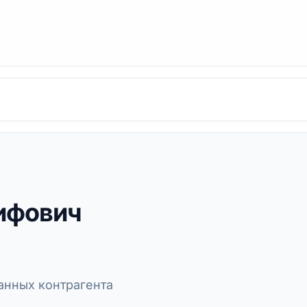
ифович
нных контрагента