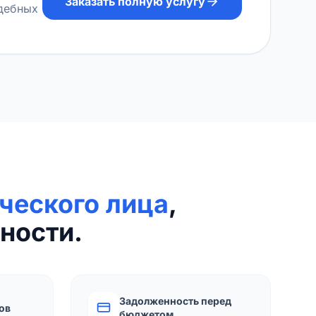
Заказать полную услугу
удебных
ческого лица
,
ности.
Задолженность перед
ов
бюджетом