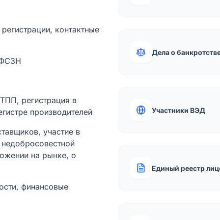
а регистрации, контактные
Дела о банкротств
 ФСЗН
лТПП, регистрация в
Участники ВЭД
егистре производителей
тавщиков, участие в
ы недобросовестной
ожении на рынке, о
Единый реестр лиц
ости, финансовые