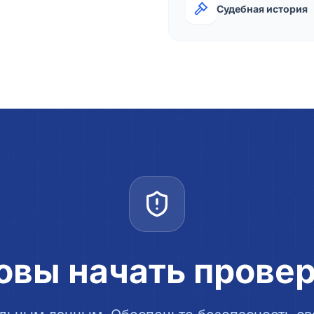
Судебная история
овы начать прове