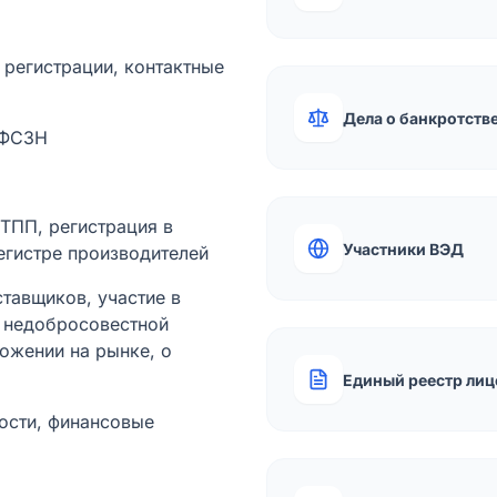
а регистрации, контактные
Дела о банкротств
 ФСЗН
лТПП, регистрация в
Участники ВЭД
егистре производителей
тавщиков, участие в
ы недобросовестной
ожении на рынке, о
Единый реестр лиц
ости, финансовые