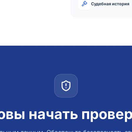
Судебная история
овы начать прове