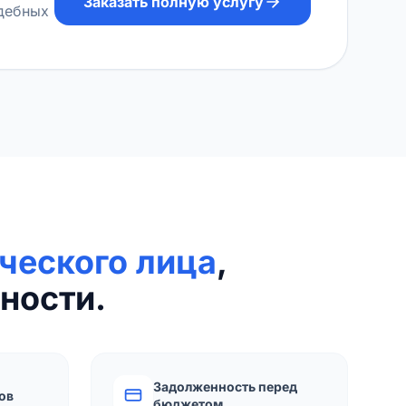
Заказать полную услугу
удебных
ческого лица
,
ности.
Задолженность перед
ов
бюджетом