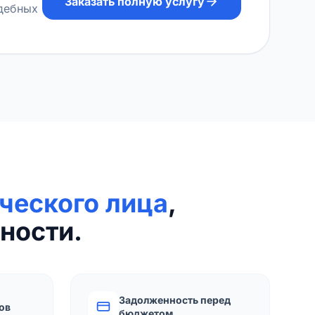
Заказать полную услугу
удебных
ческого лица
,
ности.
Задолженность перед
ов
бюджетом