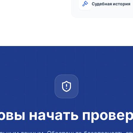
Судебная история
овы начать прове