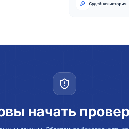
Судебная история
овы начать прове