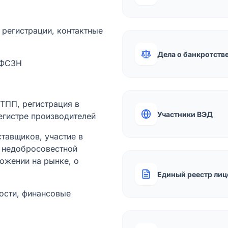
а регистрации, контактные
Дела о банкротств
 ФСЗН
лТПП, регистрация в
Участники ВЭД
егистре производителей
тавщиков, участие в
ы недобросовестной
ожении на рынке, о
Единый реестр лиц
ости, финансовые