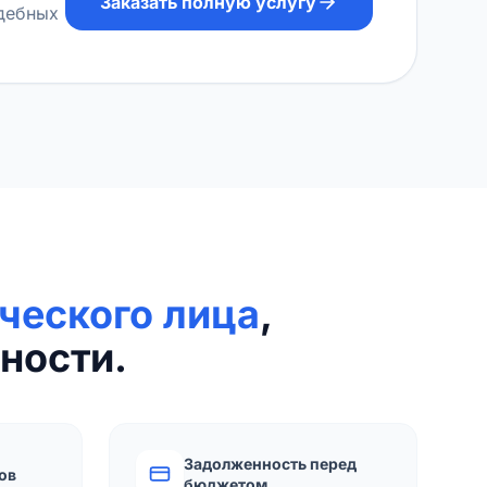
Заказать полную услугу
удебных
ческого лица
,
ности.
Задолженность перед
ов
бюджетом