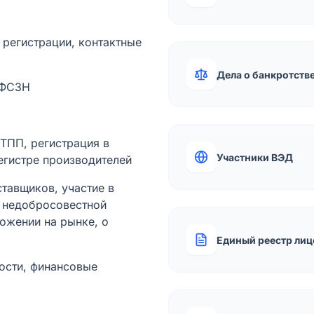
а регистрации, контактные
Дела о банкротств
 ФСЗН
лТПП, регистрация в
Участники ВЭД
егистре производителей
тавщиков, участие в
ы недобросовестной
ожении на рынке, о
Единый реестр лиц
ости, финансовые