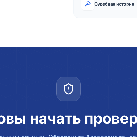
Судебная история
овы начать прове