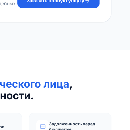
Заказать полную услугу
удебных
ческого лица
,
ности.
Задолженность перед
ов
бюджетом