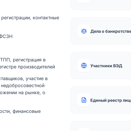
а регистрации, контактные
Дела о банкротств
 ФСЗН
лТПП, регистрация в
Участники ВЭД
егистре производителей
тавщиков, участие в
ы недобросовестной
ожении на рынке, о
Единый реестр лиц
ости, финансовые