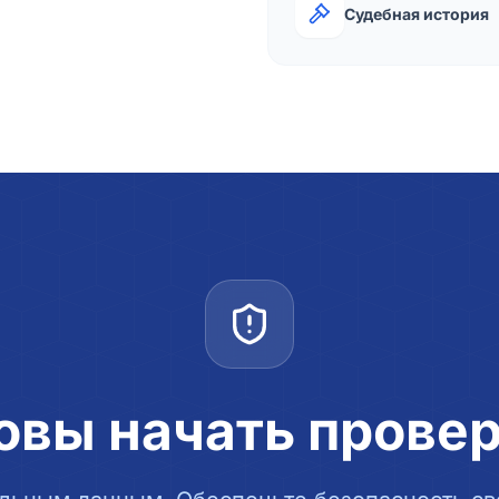
Судебная история
овы начать прове