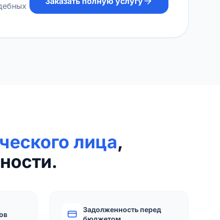
Заказать полную услугу
удебных
ческого лица
,
ности.
Задолженность перед
ов
бюджетом