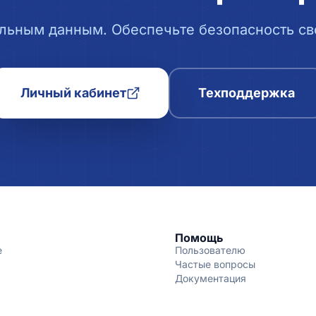
льным данным. Обеспечьте безопасность сво
Личный кабинет
Техподдержка
Помощь
е
Пользователю
Частые вопросы
Документация