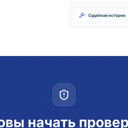
Судебная история
овы начать прове