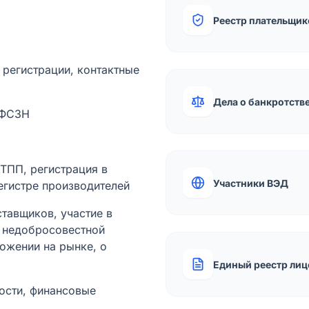
Реестр плательщик
а регистрации, контактные
Дела о банкротств
 ФСЗН
лТПП, регистрация в
Участники ВЭД
егистре производителей
тавщиков, участие в
ы недобросовестной
ожении на рынке, о
Единый реестр лиц
ости, финансовые