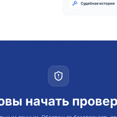
Судебная история
овы начать прове