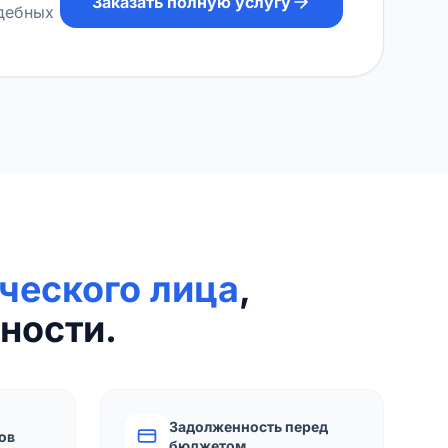
Заказать полную услугу
удебных
ческого лица
,
ности.
Задолженность перед
ов
бюджетом