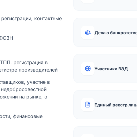
а регистрации, контактные
Дела о банкротств
 ФСЗН
лТПП, регистрация в
Участники ВЭД
егистре производителей
тавщиков, участие в
ы недобросовестной
ожении на рынке, о
Единый реестр лиц
ости, финансовые