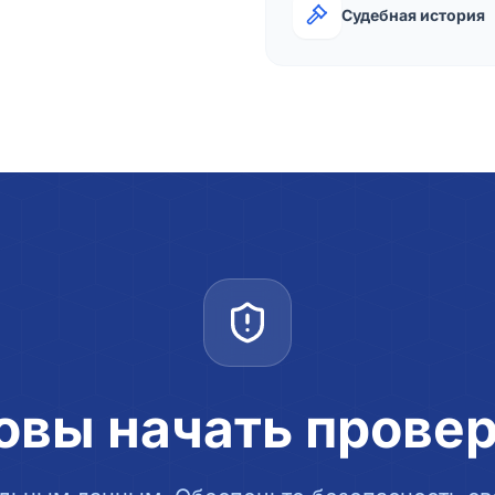
Судебная история
овы начать прове