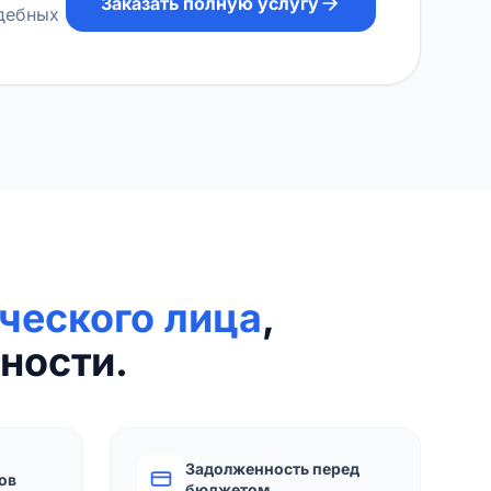
Заказать полную услугу
удебных
ческого лица
,
ности.
Задолженность перед
ов
бюджетом