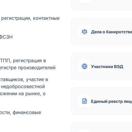
а регистрации, контактные
Дела о банкротств
 ФСЗН
лТПП, регистрация в
Участники ВЭД
егистре производителей
тавщиков, участие в
ы недобросовестной
ожении на рынке, о
Единый реестр лиц
ости, финансовые