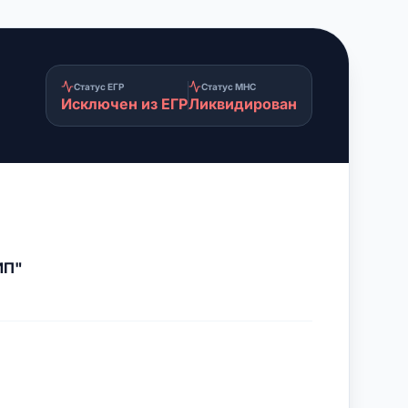
Статус ЕГР
Статус МНС
Исключен из ЕГР
Ликвидирован
ИП"