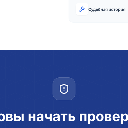
Судебная история
овы начать прове