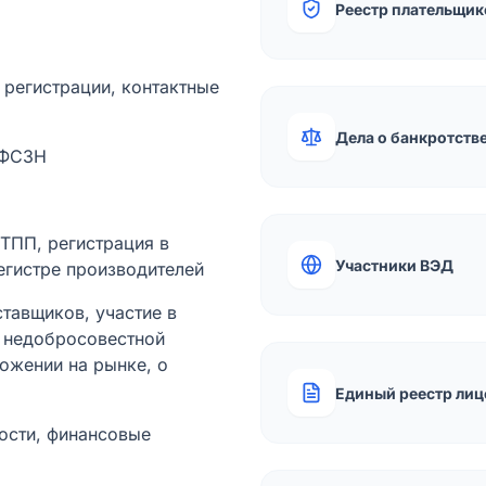
Реестр плательщик
а регистрации, контактные
Дела о банкротств
 ФСЗН
лТПП, регистрация в
Участники ВЭД
егистре производителей
тавщиков, участие в
ы недобросовестной
ожении на рынке, о
Единый реестр лиц
ости, финансовые