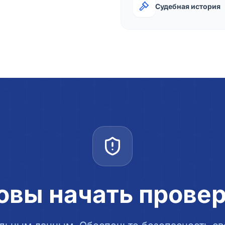
Судебная история
овы начать прове