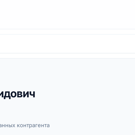
идович
нных контрагента