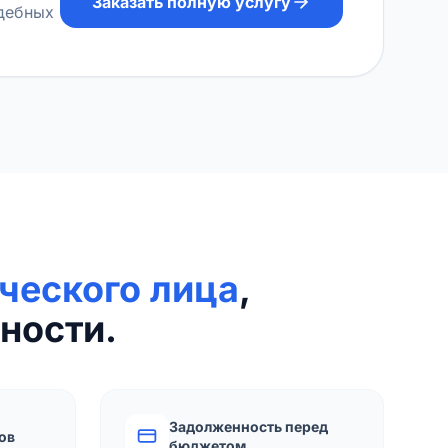
Заказать полную услугу
удебных
ческого лица
,
ности.
Задолженность перед
ов
бюджетом