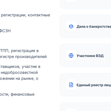
а регистрации, контактные
Дела о банкротств
 ФСЗН
лТПП, регистрация в
Участники ВЭД
егистре производителей
тавщиков, участие в
ы недобросовестной
ожении на рынке, о
Единый реестр лиц
ости, финансовые