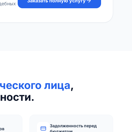
Заказать полную услугу
удебных
ческого лица
,
ности.
Задолженность перед
ов
бюджетом