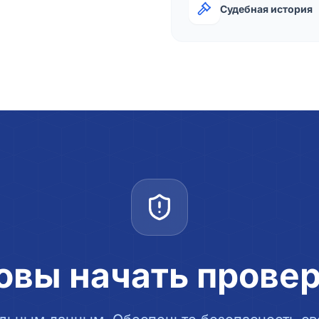
Судебная история
овы начать прове