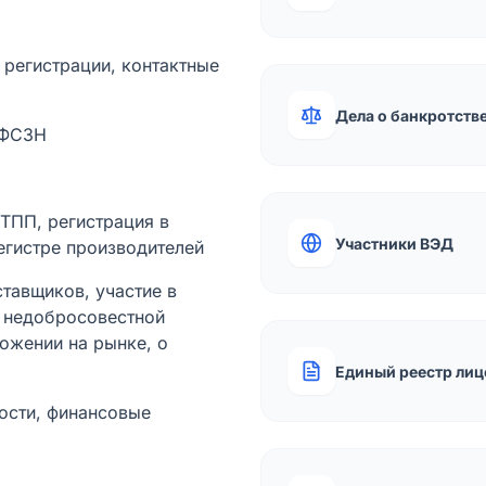
а регистрации, контактные
Дела о банкротств
 ФСЗН
лТПП, регистрация в
Участники ВЭД
егистре производителей
тавщиков, участие в
ы недобросовестной
ожении на рынке, о
Единый реестр лиц
ости, финансовые