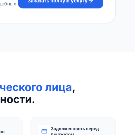
Заказать полную услугу
удебных
ческого лица
,
ности.
Задолженность перед
ов
бюджетом