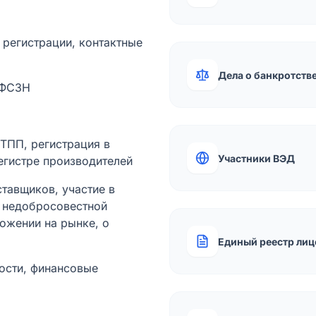
а регистрации, контактные
Дела о банкротств
 ФСЗН
лТПП, регистрация в
Участники ВЭД
егистре производителей
тавщиков, участие в
ы недобросовестной
ожении на рынке, о
Единый реестр лиц
ости, финансовые