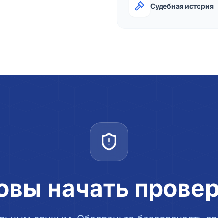
Судебная история
овы начать прове