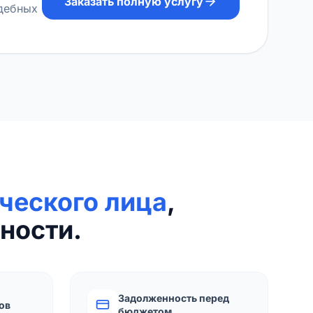
Заказать полную услугу
удебных
ческого лица
,
ности.
Задолженность перед
ов
бюджетом