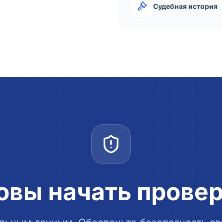
Судебная история
овы начать прове