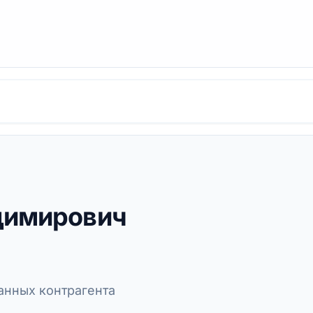
димирович
нных контрагента