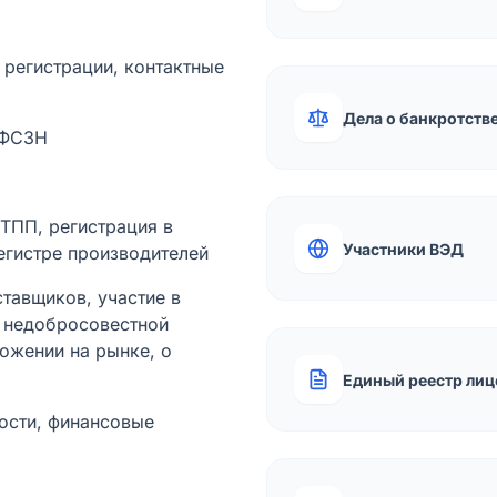
а регистрации, контактные
Дела о банкротств
 ФСЗН
лТПП, регистрация в
Участники ВЭД
егистре производителей
тавщиков, участие в
ы недобросовестной
ожении на рынке, о
Единый реестр лиц
ости, финансовые