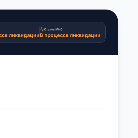
Статус МНС
ссе ликвидации
В процессе ликвидации