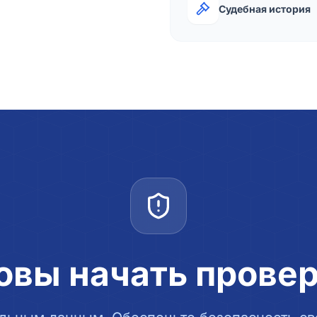
Судебная история
овы начать прове