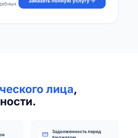
Заказать полную услугу
удебных
ческого лица
,
ности.
Задолженность перед
ов
бюджетом