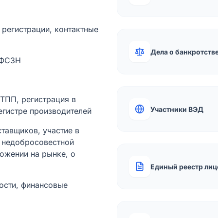
а регистрации, контактные
Дела о банкротств
 ФСЗН
лТПП, регистрация в
Участники ВЭД
егистре производителей
тавщиков, участие в
ы недобросовестной
ожении на рынке, о
Единый реестр лиц
ости, финансовые