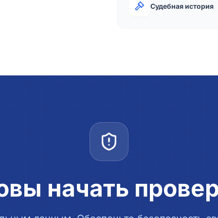
Судебная история
овы начать прове