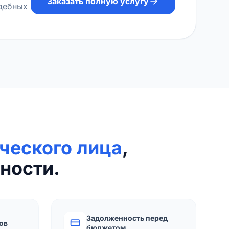
Заказать полную услугу
удебных
ческого лица
,
ности.
Задолженность перед
ов
бюджетом