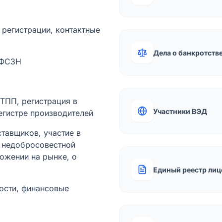
а регистрации, контактные
Дела о банкротств
 ФСЗН
лТПП, регистрация в
Участники ВЭД
егистре производителей
тавщиков, участие в
ы недобросовестной
ожении на рынке, о
Единый реестр лиц
ости, финансовые