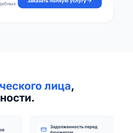
Заказать полную услугу
удебных
ческого лица
,
ности.
Задолженность перед
ов
бюджетом