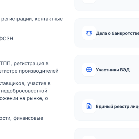
а регистрации, контактные
Дела о банкротств
 ФСЗН
лТПП, регистрация в
Участники ВЭД
егистре производителей
тавщиков, участие в
ы недобросовестной
ожении на рынке, о
Единый реестр лиц
ости, финансовые