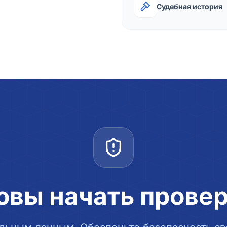
Судебная история
овы начать прове