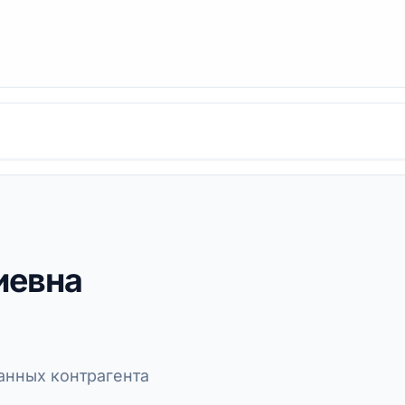
иевна
нных контрагента