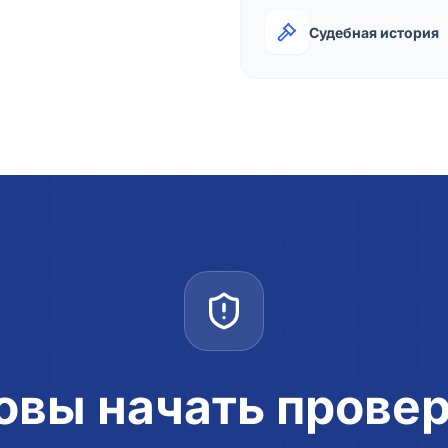
Судебная история
овы начать прове