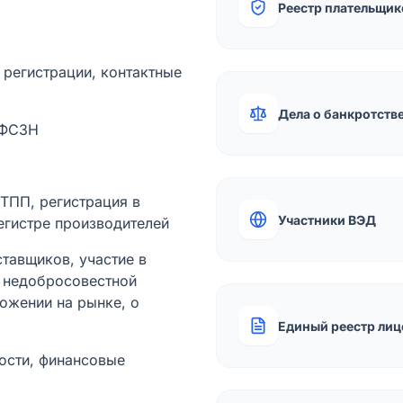
Реестр плательщик
а регистрации, контактные
Дела о банкротств
 ФСЗН
лТПП, регистрация в
Участники ВЭД
егистре производителей
тавщиков, участие в
ы недобросовестной
ожении на рынке, о
Единый реестр лиц
ости, финансовые