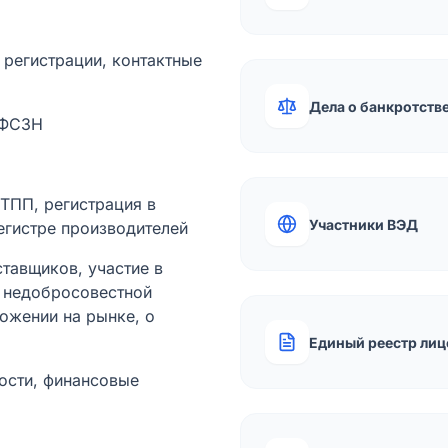
а регистрации, контактные
Дела о банкротств
 ФСЗН
лТПП, регистрация в
Участники ВЭД
егистре производителей
тавщиков, участие в
ы недобросовестной
ожении на рынке, о
Единый реестр лиц
ости, финансовые