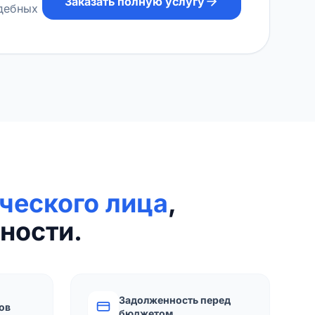
Заказать полную услугу
удебных
ческого лица
,
ности.
Задолженность перед
ов
бюджетом