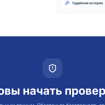
Судебная история
овы начать прове