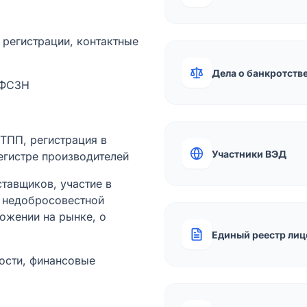
а регистрации, контактные
Дела о банкротств
 ФСЗН
лТПП, регистрация в
Участники ВЭД
егистре производителей
тавщиков, участие в
ы недобросовестной
ожении на рынке, о
Единый реестр лиц
ости, финансовые