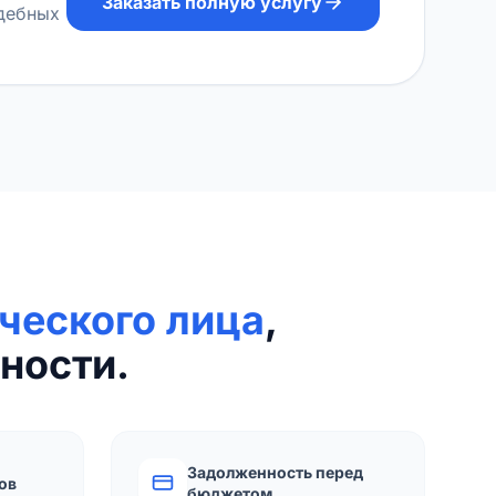
Заказать полную услугу
удебных
ческого лица
,
ности.
Задолженность перед
ов
бюджетом