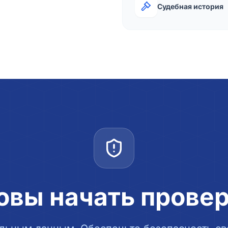
Судебная история
овы начать прове