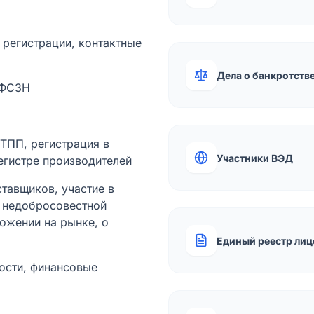
а регистрации, контактные
Дела о банкротств
 ФСЗН
лТПП, регистрация в
Участники ВЭД
егистре производителей
тавщиков, участие в
ы недобросовестной
ожении на рынке, о
Единый реестр лиц
ости, финансовые