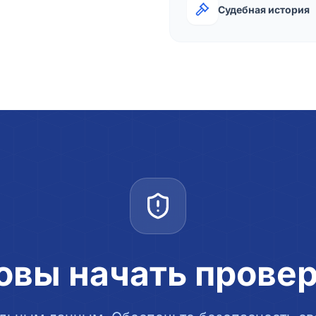
Судебная история
овы начать прове