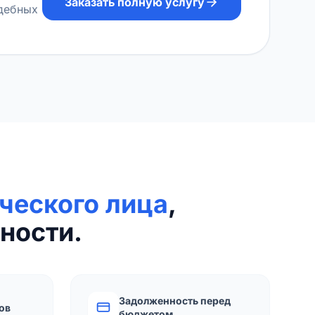
Заказать полную услугу
удебных
ческого лица
,
ности.
Задолженность перед
ов
бюджетом