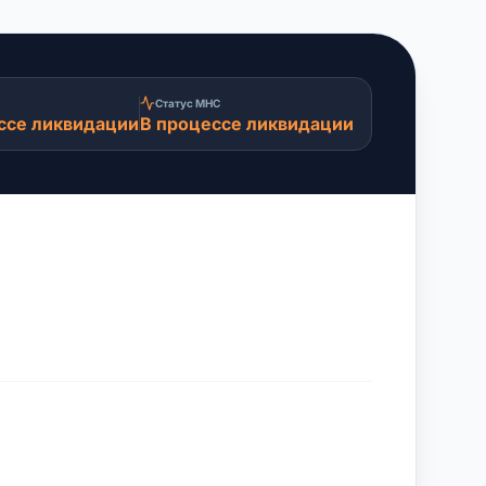
Статус МНС
ссе ликвидации
В процессе ликвидации