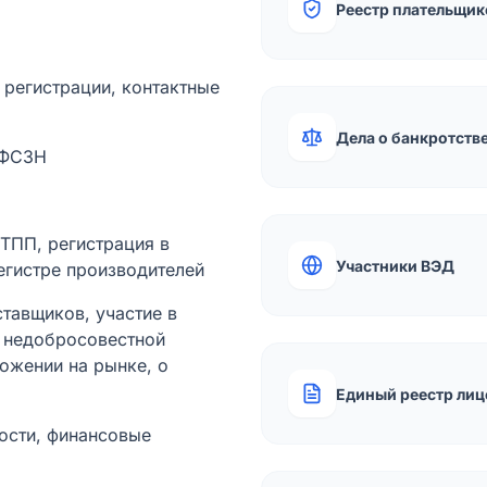
Реестр плательщик
а регистрации, контактные
Дела о банкротств
 ФСЗН
лТПП, регистрация в
Участники ВЭД
егистре производителей
тавщиков, участие в
ы недобросовестной
ожении на рынке, о
Единый реестр лиц
ости, финансовые