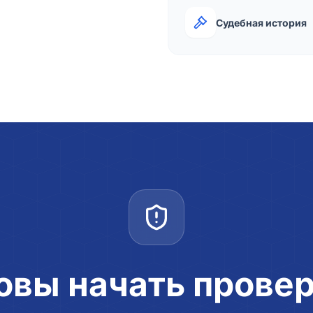
Судебная история
овы начать прове