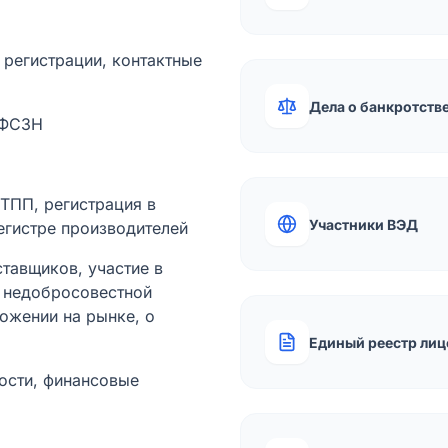
а регистрации, контактные
Дела о банкротств
 ФСЗН
лТПП, регистрация в
Участники ВЭД
егистре производителей
тавщиков, участие в
ы недобросовестной
ожении на рынке, о
Единый реестр лиц
ости, финансовые