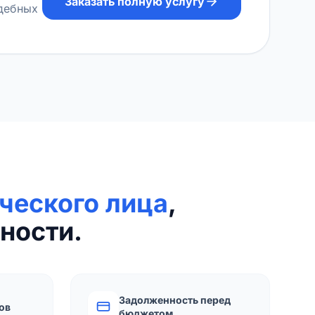
Заказать полную услугу
удебных
ческого лица
,
ности.
Задолженность перед
ов
бюджетом