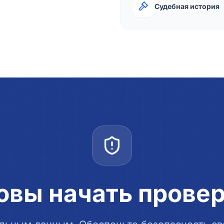
Судебная история
овы начать прове