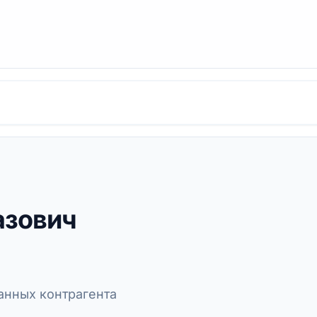
азович
нных контрагента