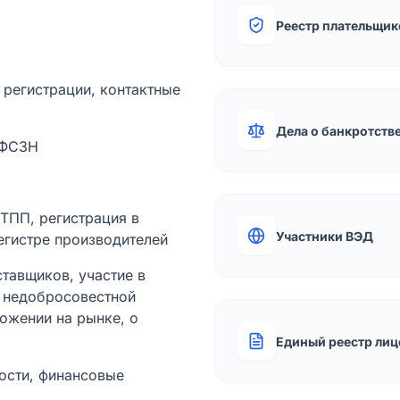
Реестр плательщик
а регистрации, контактные
Дела о банкротств
 ФСЗН
лТПП, регистрация в
Участники ВЭД
егистре производителей
тавщиков, участие в
ы недобросовестной
ожении на рынке, о
Единый реестр лиц
ости, финансовые