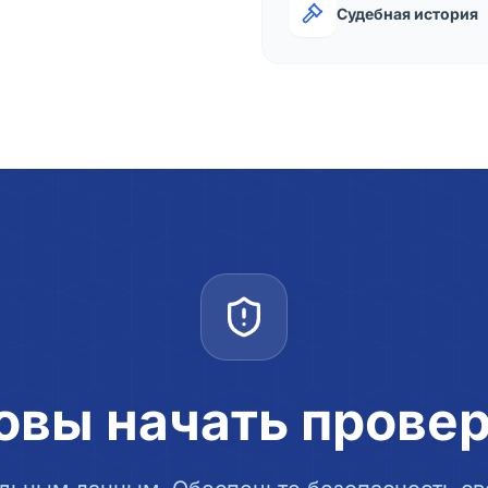
Судебная история
овы начать прове