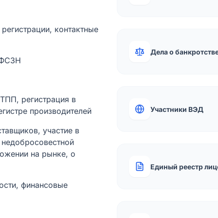
а регистрации, контактные
Дела о банкротств
 ФСЗН
лТПП, регистрация в
Участники ВЭД
егистре производителей
тавщиков, участие в
ы недобросовестной
ожении на рынке, о
Единый реестр лиц
ости, финансовые