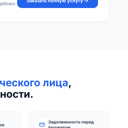
Заказать полную услугу
удебных
ческого лица
,
ности.
Задолженность перед
ов
бюджетом