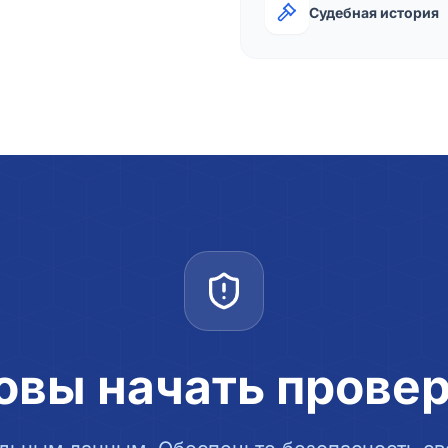
Судебная история
овы начать прове