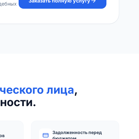
Заказать полную услугу
удебных
ческого лица
,
ности.
Задолженность перед
ов
бюджетом