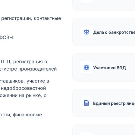
а регистрации, контактные
Дела о банкротств
 ФСЗН
лТПП, регистрация в
Участники ВЭД
егистре производителей
тавщиков, участие в
ы недобросовестной
ожении на рынке, о
Единый реестр лиц
ости, финансовые