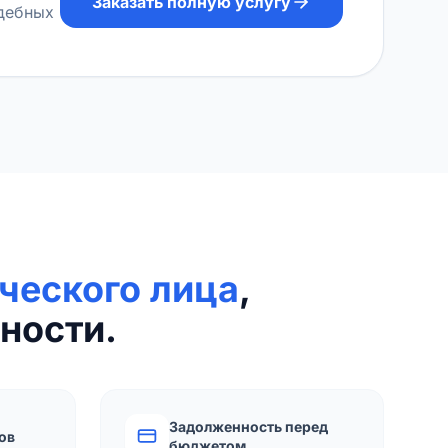
Заказать полную услугу
удебных
ческого лица
,
ности.
Задолженность перед
ов
бюджетом