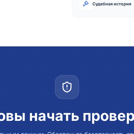
Судебная история
овы начать прове