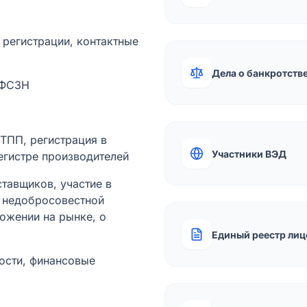
а регистрации, контактные
Дела о банкротств
 ФСЗН
лТПП, регистрация в
Участники ВЭД
егистре производителей
тавщиков, участие в
ы недобросовестной
ожении на рынке, о
Единый реестр лиц
ости, финансовые