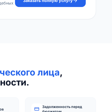
Заказать полную услугу
удебных
ческого лица
,
ности.
Задолженность перед
ов
бюджетом