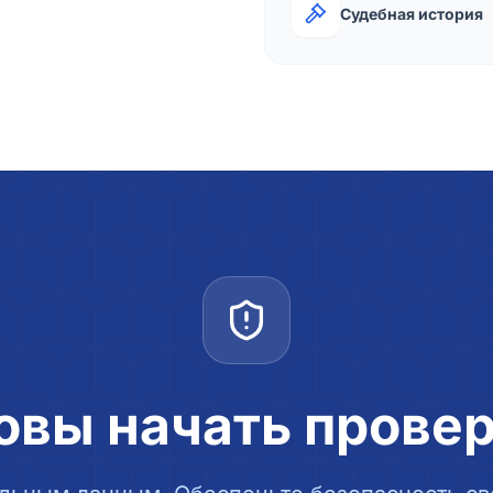
Судебная история
овы начать прове