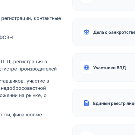
а регистрации, контактные
Дела о банкротств
 ФСЗН
лТПП, регистрация в
Участники ВЭД
егистре производителей
тавщиков, участие в
ы недобросовестной
ожении на рынке, о
Единый реестр лиц
ости, финансовые