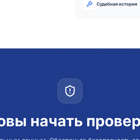
Судебная история
овы начать прове