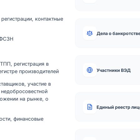
а регистрации, контактные
Дела о банкротств
 ФСЗН
лТПП, регистрация в
Участники ВЭД
егистре производителей
тавщиков, участие в
ы недобросовестной
ожении на рынке, о
Единый реестр лиц
ости, финансовые