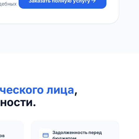
Заказать полную услугу
удебных
ческого лица
,
ности.
Задолженность перед
ов
бюджетом