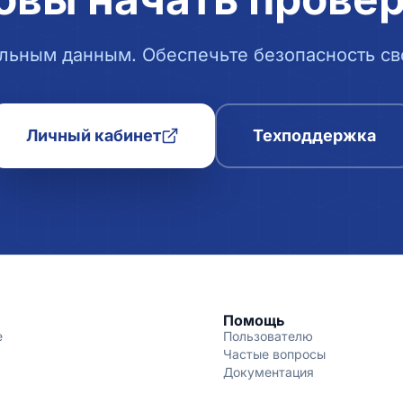
льным данным. Обеспечьте безопасность сво
Личный кабинет
Техподдержка
Помощь
е
Пользователю
Частые вопросы
Документация