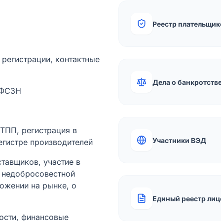
Реестр плательщик
а регистрации, контактные
Дела о банкротств
 ФСЗН
лТПП, регистрация в
Участники ВЭД
егистре производителей
тавщиков, участие в
ы недобросовестной
ожении на рынке, о
Единый реестр лиц
ости, финансовые