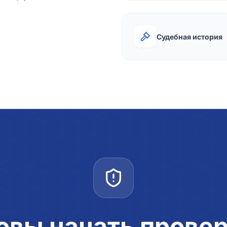
Судебная история
овы начать прове