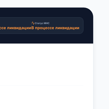
Статус МНС
ссе ликвидации
В процессе ликвидации