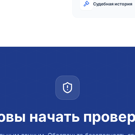
Судебная история
овы начать прове