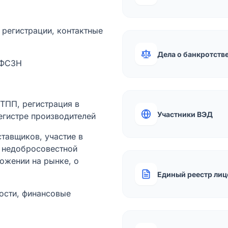
а регистрации, контактные
Дела о банкротств
 ФСЗН
лТПП, регистрация в
Участники ВЭД
егистре производителей
тавщиков, участие в
ы недобросовестной
ожении на рынке, о
Единый реестр лиц
ости, финансовые