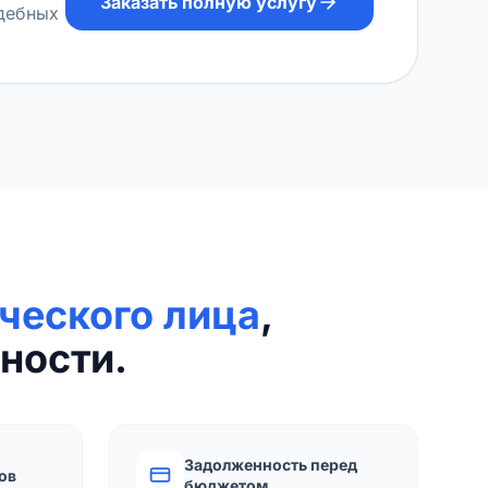
Заказать полную услугу
удебных
ческого лица
,
ности.
Задолженность перед
ов
бюджетом