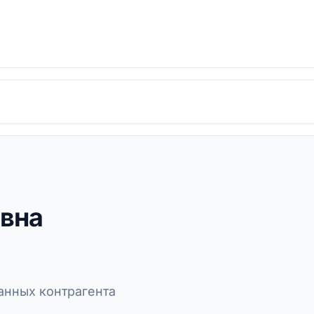
овна
нных контрагента