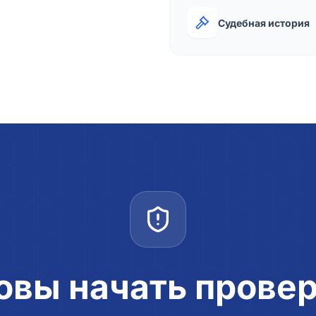
Судебная история
овы начать прове