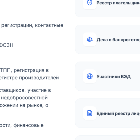
Реестр плательщик
а регистрации, контактные
Дела о банкротств
 ФСЗН
лТПП, регистрация в
Участники ВЭД
егистре производителей
тавщиков, участие в
ы недобросовестной
ожении на рынке, о
Единый реестр лиц
ости, финансовые