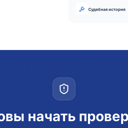
Судебная история
овы начать прове