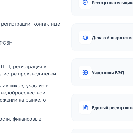
Реестр плательщик
а регистрации, контактные
Дела о банкротств
 ФСЗН
лТПП, регистрация в
Участники ВЭД
егистре производителей
тавщиков, участие в
ы недобросовестной
ожении на рынке, о
Единый реестр лиц
ости, финансовые