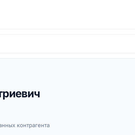
триевич
нных контрагента