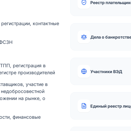
Реестр плательщик
а регистрации, контактные
Дела о банкротств
 ФСЗН
лТПП, регистрация в
Участники ВЭД
егистре производителей
тавщиков, участие в
ы недобросовестной
ожении на рынке, о
Единый реестр лиц
ости, финансовые