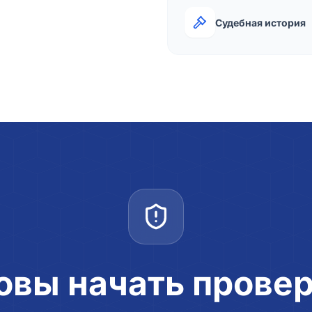
Судебная история
овы начать прове