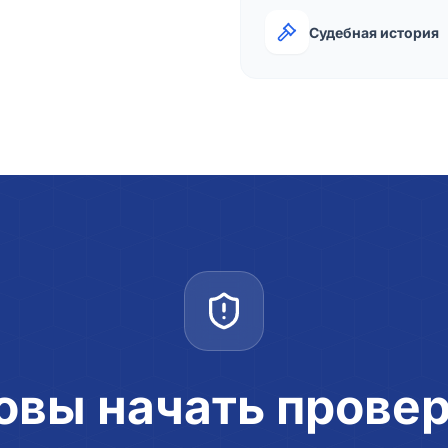
Судебная история
овы начать прове