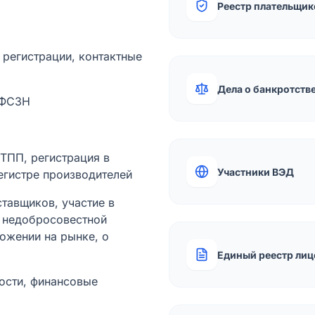
Реестр плательщик
а регистрации, контактные
Дела о банкротств
 ФСЗН
лТПП, регистрация в
Участники ВЭД
егистре производителей
тавщиков, участие в
ы недобросовестной
ожении на рынке, о
Единый реестр лиц
ости, финансовые