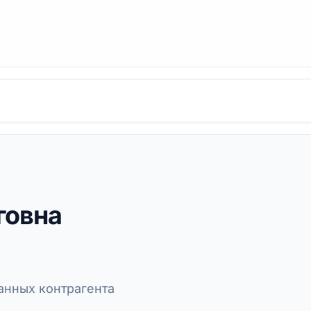
говна
нных контрагента