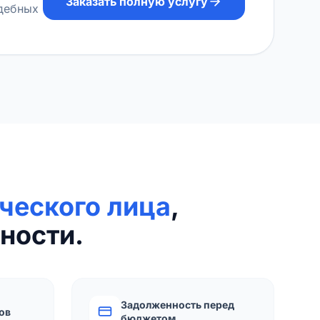
Заказать полную услугу
удебных
ческого лица
,
ности.
Задолженность перед
ов
бюджетом