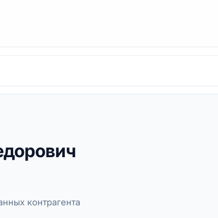
едорович
нных контрагента