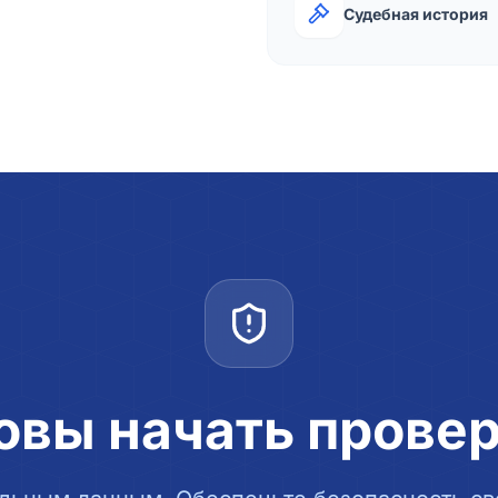
Судебная история
овы начать прове