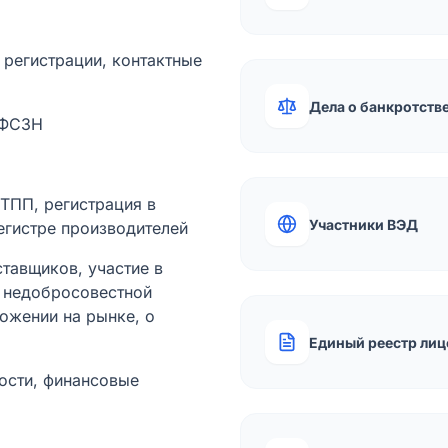
а регистрации, контактные
Дела о банкротств
 ФСЗН
лТПП, регистрация в
Участники ВЭД
егистре производителей
тавщиков, участие в
ы недобросовестной
ожении на рынке, о
Единый реестр лиц
ости, финансовые