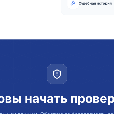
Судебная история
овы начать прове