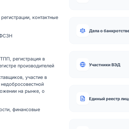
а регистрации, контактные
Дела о банкротств
 ФСЗН
лТПП, регистрация в
Участники ВЭД
егистре производителей
тавщиков, участие в
ы недобросовестной
ожении на рынке, о
Единый реестр лиц
ости, финансовые