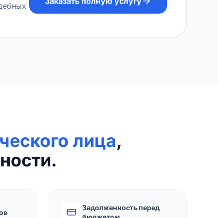
Заказать полную услугу
удебных
ческого лица
,
ности.
Задолженность перед
ов
бюджетом