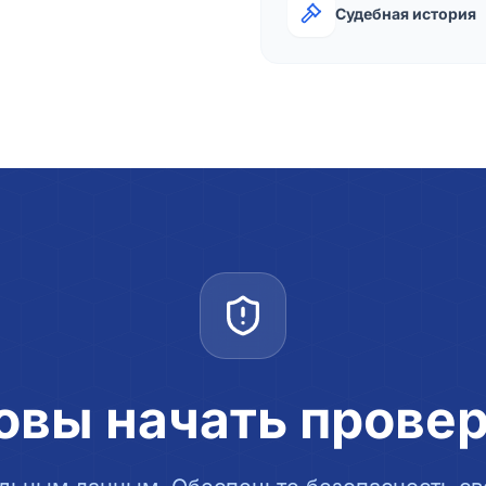
Судебная история
овы начать прове