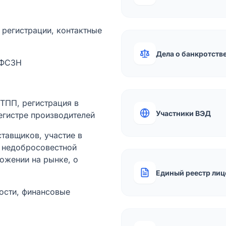
а регистрации, контактные
Дела о банкротств
 ФСЗН
лТПП, регистрация в
Участники ВЭД
егистре производителей
тавщиков, участие в
ы недобросовестной
ожении на рынке, о
Единый реестр лиц
ости, финансовые