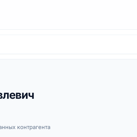
влевич
нных контрагента