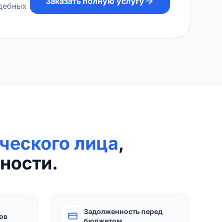
Заказать полную услугу
удебных
ческого лица
,
ности.
Задолженность перед
ов
бюджетом