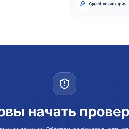
Судебная история
овы начать прове