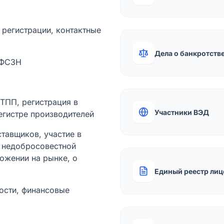
а регистрации, контактные
Дела о банкротств
 ФСЗН
лТПП, регистрация в
Участники ВЭД
егистре производителей
тавщиков, участие в
ы недобросовестной
ожении на рынке, о
Единый реестр лиц
ости, финансовые