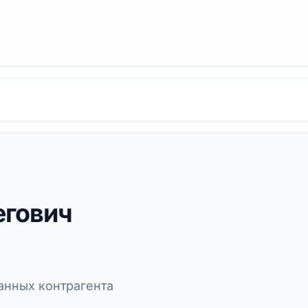
егович
нных контрагента