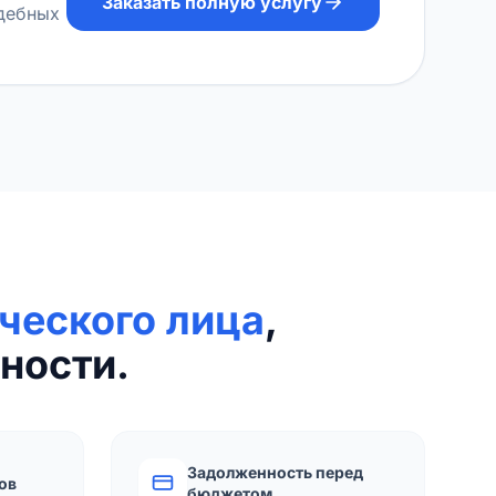
Заказать полную услугу
удебных
ческого лица
,
ности.
Задолженность перед
ов
бюджетом