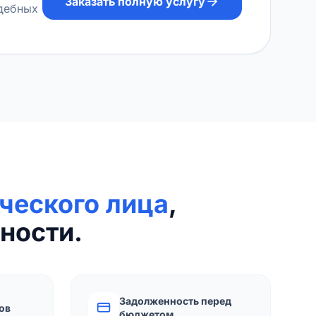
Заказать полную услугу
удебных
ческого лица
,
ности.
Задолженность перед
ов
бюджетом