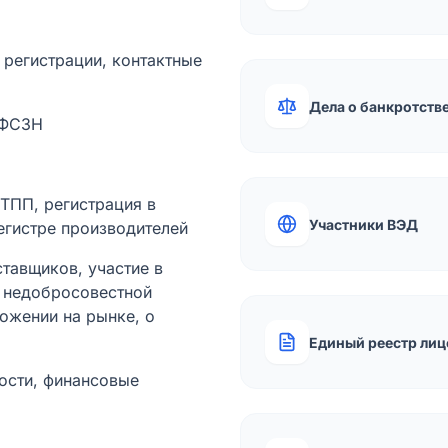
а регистрации, контактные
Дела о банкротств
 ФСЗН
лТПП, регистрация в
Участники ВЭД
егистре производителей
тавщиков, участие в
ы недобросовестной
ожении на рынке, о
Единый реестр лиц
ости, финансовые