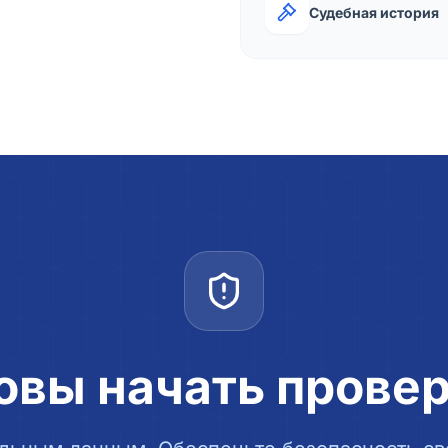
Судебная история
овы начать прове