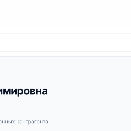
имировна
нных контрагента