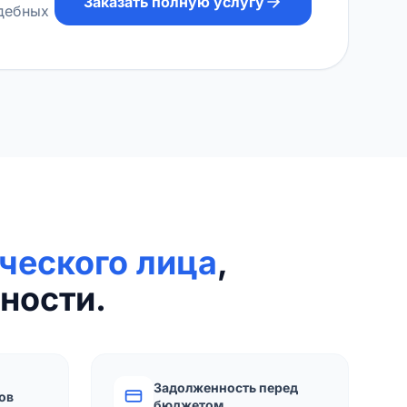
Заказать полную услугу
удебных
ческого лица
,
ности.
Задолженность перед
ов
бюджетом