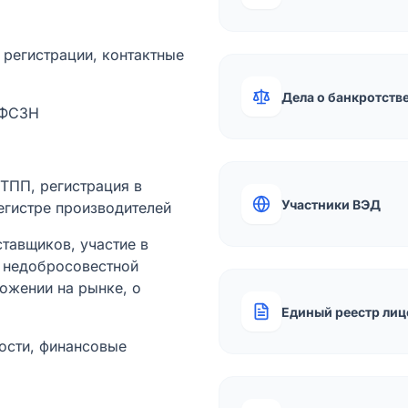
а регистрации, контактные
Дела о банкротств
 ФСЗН
лТПП, регистрация в
Участники ВЭД
егистре производителей
тавщиков, участие в
ы недобросовестной
ожении на рынке, о
Единый реестр лиц
ости, финансовые