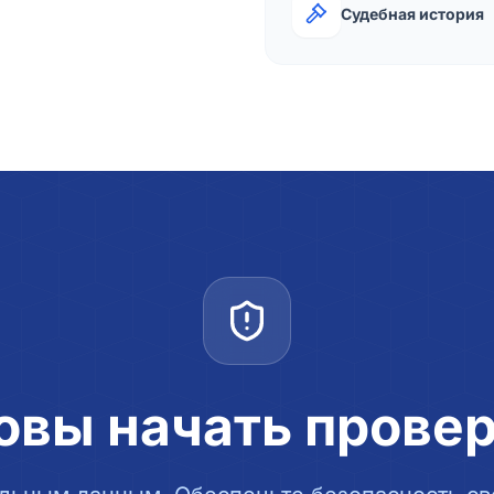
Судебная история
овы начать прове