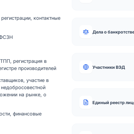
а регистрации, контактные
Дела о банкротств
 ФСЗН
лТПП, регистрация в
Участники ВЭД
егистре производителей
тавщиков, участие в
ы недобросовестной
ожении на рынке, о
Единый реестр лиц
ости, финансовые