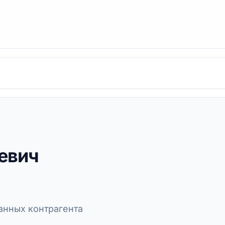
евич
нных контрагента