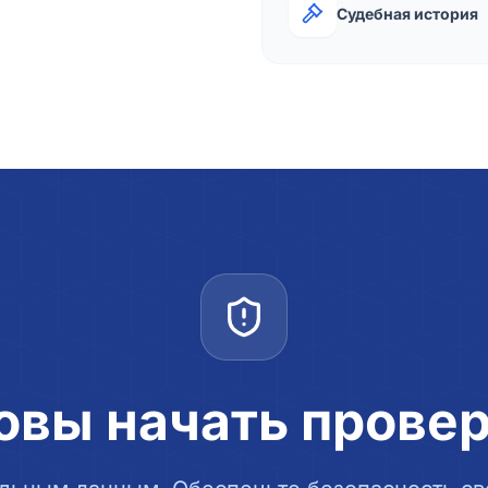
Судебная история
овы начать прове