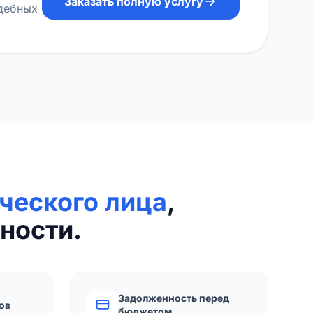
Заказать полную услугу
удебных
ческого лица
,
ности.
Задолженность перед
ов
бюджетом