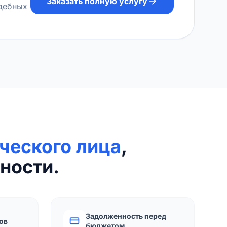
Заказать полную услугу
удебных
ческого лица
,
ности.
Задолженность перед
ов
бюджетом