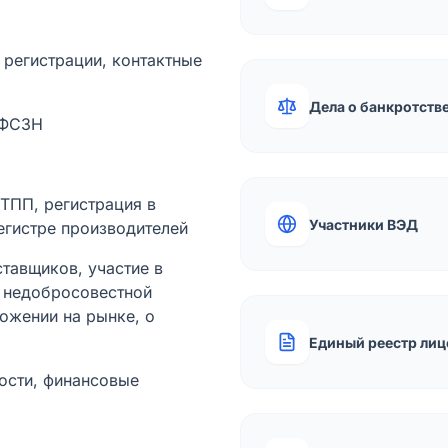
а регистрации, контактные
Дела о банкротств
 ФСЗН
лТПП, регистрация в
Участники ВЭД
егистре производителей
тавщиков, участие в
ы недобросовестной
ожении на рынке, о
Единый реестр лиц
ости, финансовые