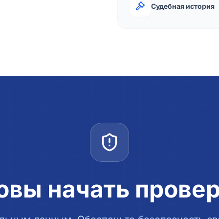
Судебная история
овы начать прове