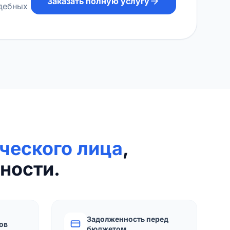
Заказать полную услугу
удебных
ческого лица
,
ности.
Задолженность перед
ов
бюджетом