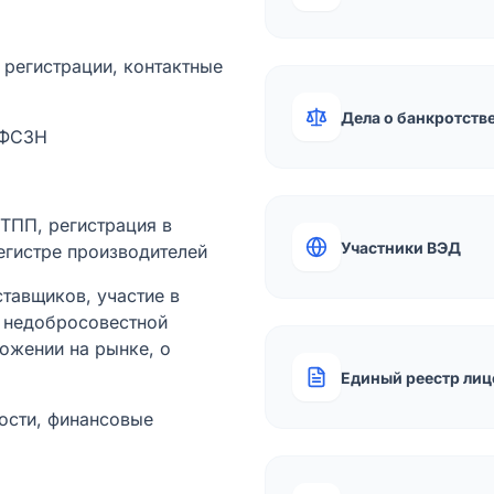
а регистрации, контактные
Дела о банкротств
 ФСЗН
лТПП, регистрация в
Участники ВЭД
егистре производителей
тавщиков, участие в
ы недобросовестной
ожении на рынке, о
Единый реестр лиц
ости, финансовые