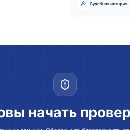
Судебная история
овы начать прове