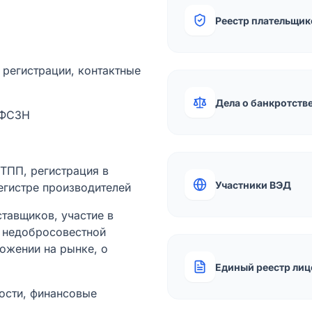
Реестр плательщик
а регистрации, контактные
Дела о банкротств
 ФСЗН
лТПП, регистрация в
Участники ВЭД
егистре производителей
тавщиков, участие в
ы недобросовестной
ожении на рынке, о
Единый реестр лиц
ости, финансовые