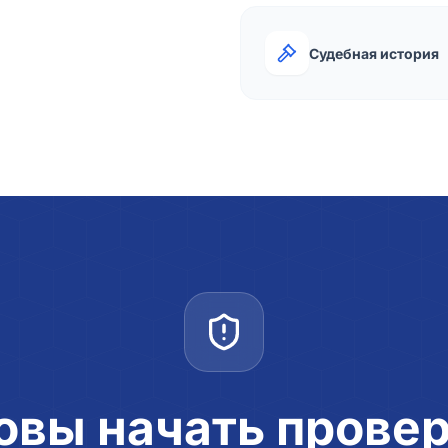
Судебная история
овы начать прове