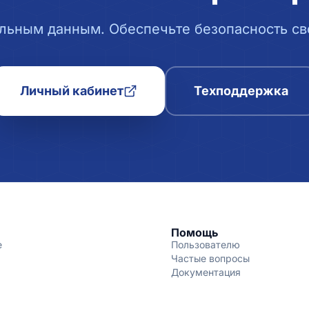
льным данным. Обеспечьте безопасность сво
Личный кабинет
Техподдержка
Помощь
е
Пользователю
Частые вопросы
Документация