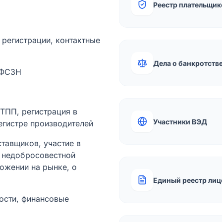
Реестр плательщик
а регистрации, контактные
Дела о банкротств
 ФСЗН
лТПП, регистрация в
Участники ВЭД
егистре производителей
тавщиков, участие в
ы недобросовестной
ожении на рынке, о
Единый реестр лиц
ости, финансовые