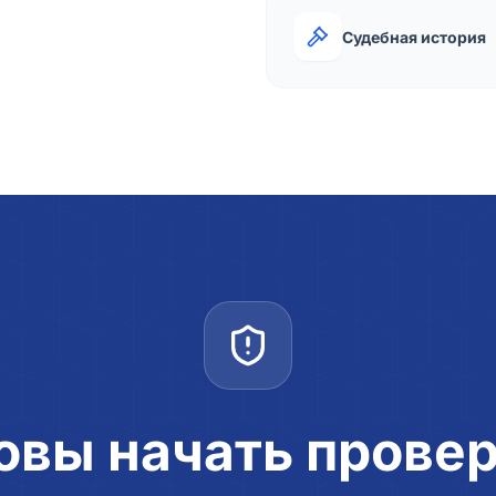
Судебная история
овы начать прове