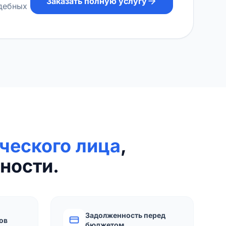
Заказать полную услугу
удебных
ческого лица
,
ности.
Задолженность перед
ов
бюджетом