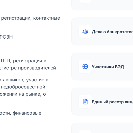
а регистрации, контактные
Дела о банкротств
 ФСЗН
лТПП, регистрация в
Участники ВЭД
егистре производителей
тавщиков, участие в
ы недобросовестной
ожении на рынке, о
Единый реестр лиц
ости, финансовые