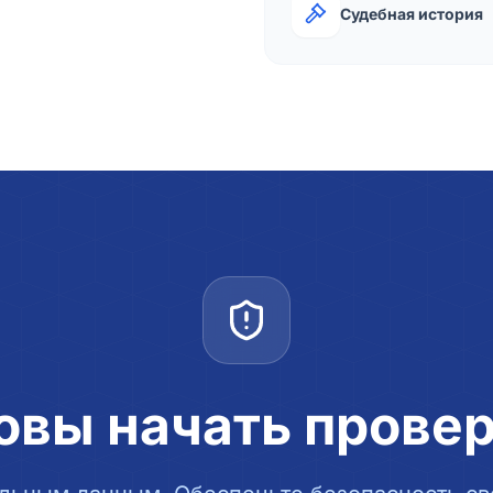
Судебная история
овы начать прове